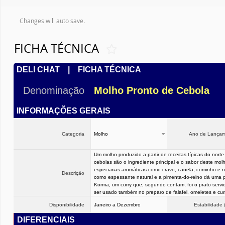
Changes will auto save.
FICHA TÉCNICA
DELI CHAT | FICHA TÉCNICA
Denominação
Molho Pronto de Cebola
INFORMAÇÕES GERAIS
Categoria
Molho
Ano de Lança
Um molho produzido a partir de receitas típicas do norte 
cebolas são o ingrediente principal e o sabor deste mo
especiarias aromáticas como cravo, canela, cominho e 
Descrição
como espessante natural e a pimenta-do-reino dá uma pi
Korma, um curry que, segundo contam, foi o prato serv
ser usado também no preparo de falafel, omeletes e cur
Disponibilidade
Janeiro a Dezembro
Estabilidade 
DIFERENCIAIS