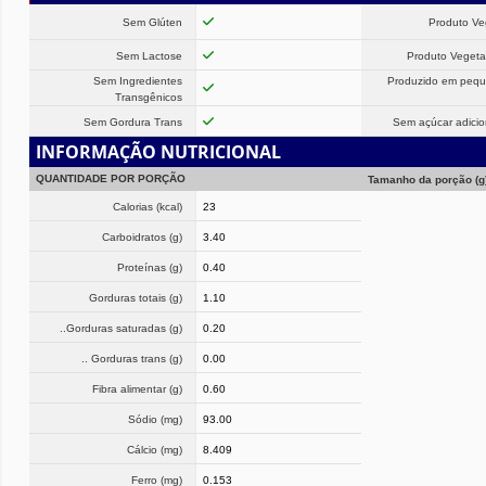
Sem Glúten
Produto V
Sem Lactose
Produto Vegeta
Sem Ingredientes
Produzido em peq
Transgênicos
Sem Gordura Trans
Sem açúcar adici
INFORMAÇÃO NUTRICIONAL
QUANTIDADE POR PORÇÃO
Tamanho da porção (g
Calorias (kcal)
23
Carboidratos (g)
3.40
Proteínas (g)
0.40
Gorduras totais (g)
1.10
..Gorduras saturadas (g)
0.20
.. Gorduras trans (g)
0.00
Fibra alimentar (g)
0.60
Sódio (mg)
93.00
Cálcio (mg)
8.409
Ferro (mg)
0.153