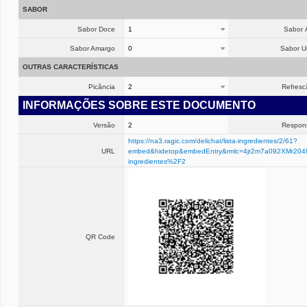
SABOR
Sabor Doce
1
Sabor 
Sabor Amargo
0
Sabor 
OUTRAS CARACTERÍSTICAS
Picância
2
Refresc
INFORMAÇÕES SOBRE ESTE DOCUMENTO
Versão
2
Respon
https://na3.ragic.com/delichat/lista-ingredientes/2/61?
URL
embed&hidetop&embedEntry&rmlc=4jr2m7a092XMr2049
ingredientes%2F2
QR Code