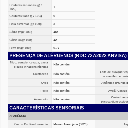
Gorduras saturadas (g) /
1
100g
Gorduras trans (g)/ 100g
0
Fibra alimentar (g)/ 100g
3
Sódio (mg)/ 100g
465
Cálcio (mg)/ 100g
42
Ferro (mg)/ 100g
0.77
PRESENÇA DE ALÉRGENOS (RDC 727/2022 ANVISA)
Trigo, centeio, cevada, aveia
Não contém
e suas linhagens híbridas
Leite de qualquer es
Crustáceos
Não contém
de mamífero e deri
Ovos
Não contém
Amêndoa (Prunus du
Peixe
Não contém
Avelã (Corylus 
Castanha-de
Amendoim
Não contém
(Anacardium occiden
CARACTERÍSTICAS SENSORIAIS
APARÊNCIA
Cor ou Cor Predominante
Marrom Alaranjado (8023)
As