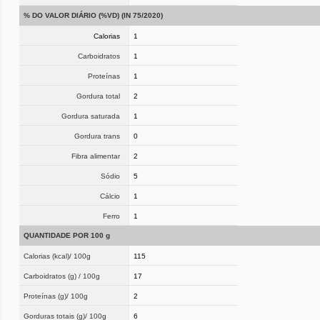
% DO VALOR DIÁRIO (%VD) (IN 75/2020)
Calorias
1
Carboidratos
1
Proteínas
1
Gordura total
2
Gordura saturada
1
Gordura trans
0
Fibra alimentar
2
Sódio
5
Cálcio
1
Ferro
1
QUANTIDADE POR 100 g
Calorias (kcal)/ 100g
115
Carboidratos (g) / 100g
17
Proteínas (g)/ 100g
2
Gorduras totais (g)/ 100g
6