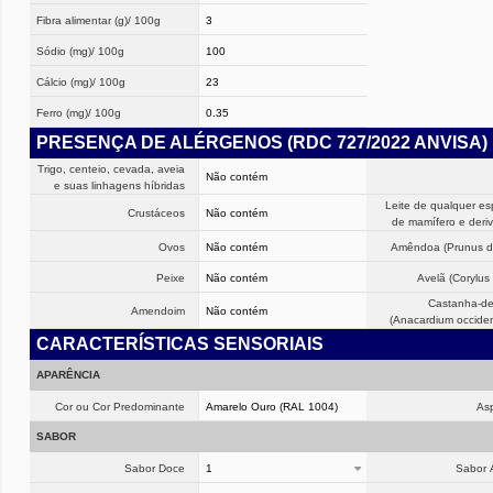
Fibra alimentar (g)/ 100g
3
Sódio (mg)/ 100g
100
Cálcio (mg)/ 100g
23
Ferro (mg)/ 100g
0.35
PRESENÇA DE ALÉRGENOS (RDC 727/2022 ANVISA)
Trigo, centeio, cevada, aveia
Não contém
e suas linhagens híbridas
Leite de qualquer es
Crustáceos
Não contém
de mamífero e deri
Ovos
Não contém
Amêndoa (Prunus du
Peixe
Não contém
Avelã (Corylus 
Castanha-de
Amendoim
Não contém
(Anacardium occiden
CARACTERÍSTICAS SENSORIAIS
APARÊNCIA
Cor ou Cor Predominante
Amarelo Ouro (RAL 1004)
As
SABOR
Sabor Doce
1
Sabor 