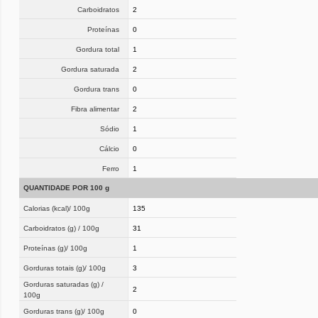
Carboidratos
2
Proteínas
0
Gordura total
1
Gordura saturada
2
Gordura trans
0
Fibra alimentar
2
Sódio
1
Cálcio
0
Ferro
1
QUANTIDADE POR 100 g
Calorias (kcal)/ 100g
135
Carboidratos (g) / 100g
31
Proteínas (g)/ 100g
1
Gorduras totais (g)/ 100g
3
Gorduras saturadas (g) /
2
100g
Gorduras trans (g)/ 100g
0