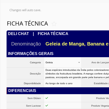
Changes will auto save.
FICHA TÉCNICA
DELI CHAT | FICHA TÉCNICA
Denominação
Geleia de Manga, Banana e
INFORMAÇÕES GERAIS
Categoria
Geleia
Ano de Lança
Duas espécies introduzidas da Índia pelos colonizador
Descrição
símbolos da fruticultura brasileira. A manga confere dulç
pastosa, encorpada em grande parte pela banana e pel
Disponibilidade
Ao longo de todo o ano
Estabilidade 
DIFERENCIAIS
Sem Glúten
Produto V
Sem Lactose
Produto Vegeta