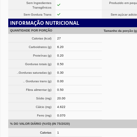
Sem Ingredientes
Produzido em peq
Transgênicos
Sem Gordura Trans
Sem açúcar adici
INFORMAÇÃO NUTRICIONAL
QUANTIDADE POR PORÇÃO
Tamanho da porção (g
Calorias (kcal)
27
Carboidratos (g)
6.20
Proteínas (g)
0.20
Gorduras totais (g)
0.50
..Gorduras saturadas (g)
0.30
.. Gorduras trans (g)
0.00
Fibra alimentar (g)
0.50
Sódio (mg)
20.00
Cálcio (mg)
4.622
Ferro (mg)
0.070
% DO VALOR DIÁRIO (%VD) (IN 75/2020)
Calorias
1