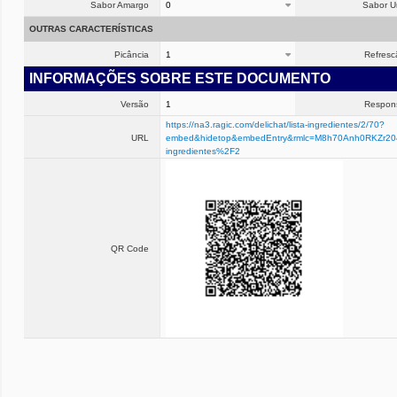
Sabor Amargo
0
Sabor 
OUTRAS CARACTERÍSTICAS
Picância
1
Refresc
INFORMAÇÕES SOBRE ESTE DOCUMENTO
Versão
1
Respon
https://na3.ragic.com/delichat/lista-ingredientes/2/70?
URL
embed&hidetop&embedEntry&rmlc=M8h70Anh0RKZr2049
ingredientes%2F2
QR Code